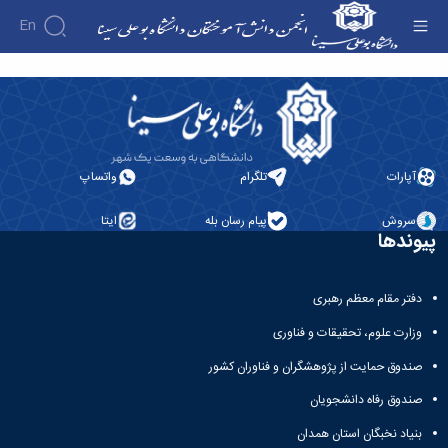
En
اهداف و وظایف - انجمن دانش آموختگان
درباره
انجمن
فرم ثبت
نام
اهداف
آپارات
تلگرام
واتساپ
فرهیختگان
و
دانش
وظایف
آموخته
سروش
پیام رسان بله
ایتا
مدیریت
پیوندها
دانشگاه
کارکنان
بوعلی
نمودار
1402-1403
سامانی
دفتر مقام معظم رهبری
وزارت علوم، تحقیقات و فناوری
صندوق حمایت از پژوهشگران و فناوران کشور
صندوق رفاه دانشجویان
بنیاد نخبگان استان همدان