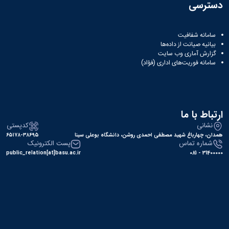
دسترسی
سامانه شفافیت
بیانیه صیانت از داده‌ها
گزارش آماری وب‌ سایت
سامانه فوریت‌های اداری (فؤاد)
ارتباط با ما
نشانی
کدپستی
همدان، چهارباغ شهید مصطفی احمدی روشن، دانشگاه بوعلی سینا
۶۵۱۷۸-۳۸۶۹۵
شماره تماس
پست الکترونیک
public_relation[at]basu.ac.ir
31400000 - 081