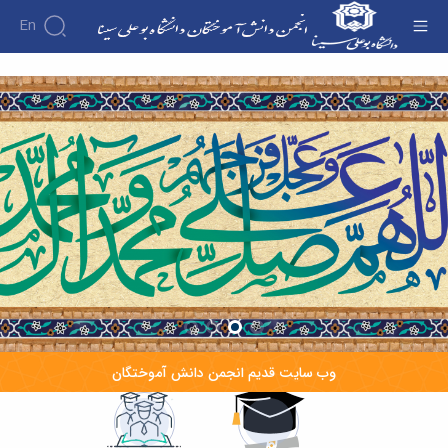
En
صفحه اصلی - انجمن دانش آموختگان
درباره
انجمن
فرم ثبت
نام
اهداف
فرهیختگان
و
دانش
وظایف
آموخته
مدیریت
دانشگاه
کارکنان
بوعلی
نمودار
1402-1403
سامانی
وب سایت قدیم انجمن دانش آموختگان