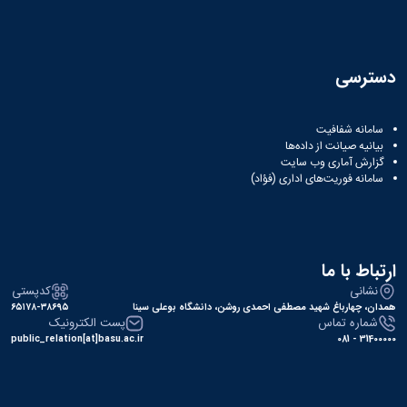
دسترسی
سامانه شفافیت
بیانیه صیانت از داده‌ها
گزارش آماری وب‌ سایت
سامانه فوریت‌های اداری (فؤاد)
ارتباط با ما
نشانی
کدپستی
همدان، چهارباغ شهید مصطفی احمدی روشن، دانشگاه بوعلی سینا
۶۵۱۷۸-۳۸۶۹۵
شماره تماس
پست الکترونیک
public_relation[at]basu.ac.ir
31400000 - 081